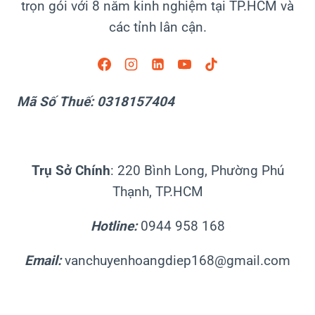
trọn gói với 8 năm kinh nghiệm tại TP.HCM và
N
Ị
G
các tỉnh lân cận.
K
T
C
I
N
Ế
M
N
Mã Số Thuế: 0318157404
Ỹ
Đ
X
Ộ
U
Â
Trụ Sở Chính
N
: 220 Bình Long, Phường Phú
A
Thạnh, TP.HCM
N
T
Hotline:
0944 958 168
O
À
Email:
vanchuyenhoangdiep168@gmail.com
N
,
Đ