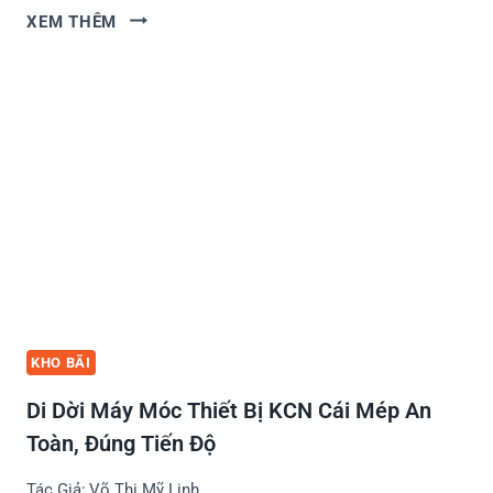
Y
B
XEM THÊM
Ể
Ả
N
N
N
G
H
G
À
I
G
Á
Ồ
C
M
H
G
U
Ì
Y
?
Ể
9
N
H
N
KHO BÃI
Ạ
H
N
Di Dời Máy Móc Thiết Bị KCN Cái Mép An
À
G
V
Toàn, Đúng Tiến Độ
M
À
Ụ
Tác Giả:
Võ Thị Mỹ Linh
C