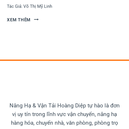
Ế
Tác Giả:
Võ Thị Mỹ Linh
K
T
C
D
XEM THÊM
N
I
C
D
Á
Ờ
I
I
M
M
É
Á
P
Y
A
M
N
Ó
T
C
O
T
À
H
N
Nâng Hạ & Vận Tải
Hoàng Diệp tự hào là đơn
I
,
vị uy tín trong lĩnh vực vận chuyển, nâng hạ
Ế
Đ
hàng hóa, chuyển nhà, văn phòng, phòng trọ
T
Ú
B