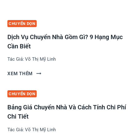
CHUYỂN DỌN
Dịch Vụ Chuyển Nhà Gồm Gì? 9 Hạng Mục
Cần Biết
Tác Giả:
Võ Thị Mỹ Linh
D
XEM THÊM
Ị
C
CHUYỂN DỌN
H
V
Bảng Giá Chuyển Nhà Và Cách Tính Chi Phí
Ụ
Chi Tiết
C
H
Tác Giả:
Võ Thị Mỹ Linh
U