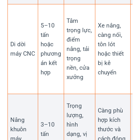
Cầ
Tâm
kh
5–10
Xe nâng,
trọng lực,
sá
tấn
càng nối,
điểm
m
Di dời
hoặc
tôn lót
nâng, tải
ng
máy CNC
phương
hoặc thiết
trọng
kh
án kết
bị kê
nền, cửa
ho
hợp
chuyển
xưởng
giá
ca
Ki
Trọng
Càng phù
tra
lượng,
Nâng
hợp kích
lệ
3–10
hình
khuôn
thước và
tâ
tấn
dạng, vị
máy
cách đóng
tr