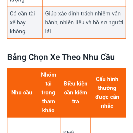
Có cần tài
Giúp xác định trách nhiệm vận
xế hay
hành, nhiên liệu và hồ sơ người
không
lái.
Bảng Chọn Xe Theo Nhu Cầu
Nhóm
Cấu hình
tải
Điều kiện
thường
Nhu cầu
trọng
cần kiểm
L
được cân
tham
tra
nhắc
khảo
Cầ