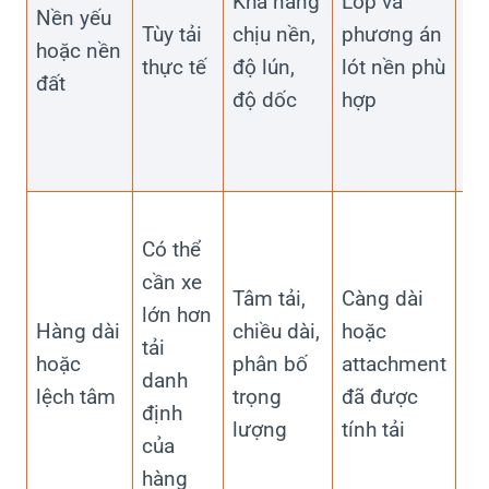
Khả năng
Lốp và
hà
Nền yếu
Tùy tải
chịu nền,
phương án
kh
hoặc nền
thực tế
độ lún,
lót nền phù
ch
đất
độ dốc
hợp
đư
đá
gi
Lự
Có thể
ch
cần xe
cu
Tâm tải,
Càng dài
lớn hơn
cù
Hàng dài
chiều dài,
hoặc
tải
ph
hoặc
phân bố
attachment
danh
th
lệch tâm
trọng
đã được
định
dữ
lượng
tính tải
của
tải
hàng
th