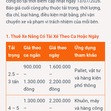
công bố tại thời điểm cập nhật ngày 13/07/2026.
Báo giá cuối cùng phụ thuộc tải trọng, thời lượng,
địa chỉ, loại hàng, điều kiện mặt bằng, phí vận
chuyển xe và phạm vi trách nhiệm của mỗi bên.
1. Thuê Xe Nâng Có Tài Xế Theo Ca Hoặc Ngày
Tải
Giá theo
Giá theo
Ứng dụng
trọng
ca ngắn
ngày
tham khảo
900.000
1.600.000
Pallet, vật tư
2.5 –
–
–
và hàng kiện
3 tấn
1.300.000
2.200.000
phổ thông
đồng
đồng
1.300.000
2.200.000
Khuôn, máy
4 – 5
–
–
và hàng công