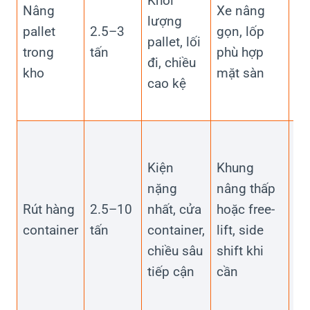
Khối
ki
Nâng
Xe nâng
lượng
tra
pallet
2.5–3
gọn, lốp
pallet, lối
ch
trong
tấn
phù hợp
đi, chiều
rộ
kho
mặt sàn
cao kệ
qu
đầ
Kh
ch
Kiện
Khung
xe
nặng
nâng thấp
th
Rút hàng
2.5–10
nhất, cửa
hoặc free-
tổ
container
tấn
container,
lift, side
tr
chiều sâu
shift khi
lư
tiếp cận
cần
lô
hà