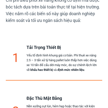
Chi phí điều phối xe nâng không cố định mà được
bóc tách dựa trên bài toán thực tế tại hiện trường.
Việc nắm rõ các biến số này giúp doanh nghiệp
kiểm soát và tối ưu ngân sách hiệu quả:
Tải Trọng Thiết Bị
1
Yếu tố định hình khung giá cơ bản. Phí thuê xe nâng
2.5 – 3 tấn xử lý hàng pallet luôn thấp hơn việc dùng
xe 10 tấn để cẩu dời máy móc, do sự chênh lệch lớn
về
khấu hao thiết bị
và
định mức nhiên liệu
.
Đặc Thù Mặt Bằng
Nền xưởng sụt lún, hẻm hẹp hoặc thao tác với kiện