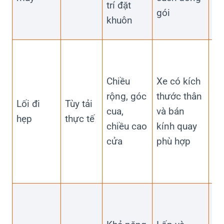
trí đặt
gói
kh
khuôn
nâ
Gử
vi
Chiều
Xe có kích
tu
rộng, góc
thước thân
di
Lối đi
Tùy tải
cua,
và bán
ch
hẹp
thực tế
chiều cao
kính quay
để
cửa
phù hợp
đá
gi
bộ
Kh
vậ