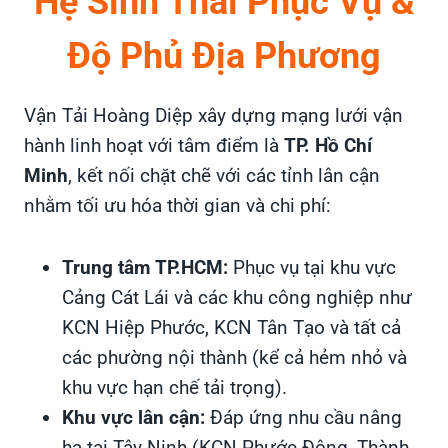
Hệ Sinh Thái Phục Vụ &
Độ Phủ Địa Phương
Vận Tải Hoàng Diệp xây dựng mạng lưới vận
hành linh hoạt với tâm điểm là
TP. Hồ Chí
Minh
, kết nối chặt chẽ với các tỉnh lân cận
nhằm tối ưu hóa thời gian và chi phí:
Trung tâm TP.HCM:
Phục vụ tại khu vực
Cảng Cát Lái và các khu công nghiệp như
KCN Hiệp Phước, KCN Tân Tạo và tất cả
các phường nội thành (kể cả hẻm nhỏ và
khu vực hạn chế tải trọng).
Khu vực lân cận:
Đáp ứng nhu cầu nâng
hạ tại Tây Ninh (KCN Phước Đông, Thành