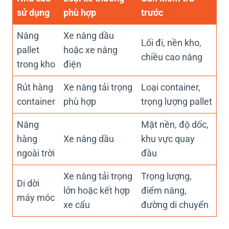
sử dụng
phù hợp
trước
Nâng
Xe nâng dầu
Lối đi, nền kho,
pallet
hoặc xe nâng
chiều cao nâng
trong kho
điện
Rút hàng
Xe nâng tải trọng
Loại container,
container
phù hợp
trọng lượng pallet
Nâng
Mặt nền, độ dốc,
hàng
Xe nâng dầu
khu vực quay
ngoài trời
đầu
Xe nâng tải trọng
Trọng lượng,
Di dời
lớn hoặc kết hợp
điểm nâng,
máy móc
xe cẩu
đường di chuyển