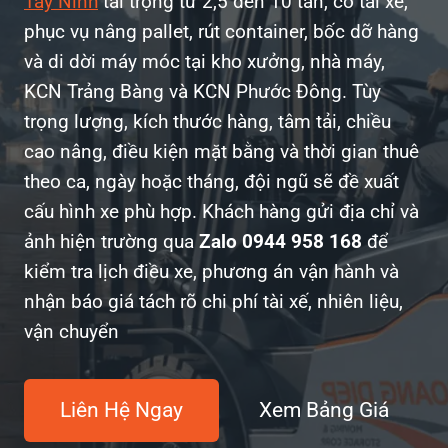
Tây Ninh
tải trọng từ 2,5 đến 10 tấn, có tài xế,
phục vụ nâng pallet, rút container, bốc dỡ hàng
và di dời máy móc tại kho xưởng, nhà máy,
KCN Trảng Bàng và KCN Phước Đông. Tùy
trọng lượng, kích thước hàng, tâm tải, chiều
cao nâng, điều kiện mặt bằng và thời gian thuê
theo ca, ngày hoặc tháng, đội ngũ sẽ đề xuất
cấu hình xe phù hợp. Khách hàng gửi địa chỉ và
ảnh hiện trường qua
Zalo 0944 958 168
để
kiểm tra lịch điều xe, phương án vận hành và
nhận báo giá tách rõ chi phí tài xế, nhiên liệu,
vận chuyển
Liên Hệ Ngay
Xem Bảng Giá