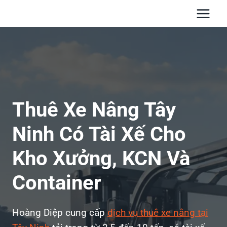
Skip
to
content
Thuê Xe Nâng Tây
Ninh Có Tài Xế Cho
Kho Xưởng, KCN Và
Container
Hoàng Diệp cung cấp
dịch vụ thuê xe nâng tại