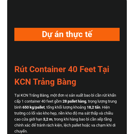
Dự án thực tế
Rút Container 40 Feet Tại
KCN Trảng Bàng
Tại KCN Trảng Bàng, một đơn vị sản xuất bao bì cần rút khẩn
cấp 1 container 40 feet gồm
28 pallet hàng
, trọng lượng trung
bình
650 kg/pallet
, tổng khối lượng khoảng
18,2 tấn
. Hiện
trường có lối vào kho hẹp, nền kho độ ma sát thấp và chiều
cao cửa giới hạn
3,2 m
, trong khi hàng bao bì cần xếp tầng
chính xác để tránh rách kiện, lệch pallet hoặc va chạm khi di
chuyển.