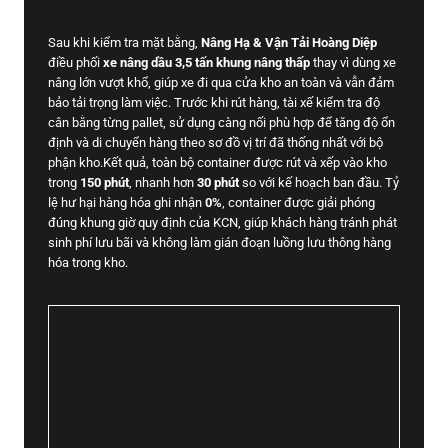
Sau khi kiểm tra mặt bằng,
Nâng Hạ & Vận Tải Hoàng Diệp
điều phối
xe nâng dầu 3,5 tấn khung nâng thấp
thay vì dùng xe
nâng lớn vượt khổ, giúp xe đi qua cửa kho an toàn và vẫn đảm
bảo tải trọng làm việc. Trước khi rút hàng, tài xế kiểm tra độ
cân bằng từng pallet, sử dụng càng nối phù hợp để tăng độ ổn
định và di chuyển hàng theo sơ đồ vị trí đã thống nhất với bộ
phận kho.Kết quả, toàn bộ container được rút và xếp vào kho
trong
150 phút
, nhanh hơn
30 phút
so với kế hoạch ban đầu. Tỷ
lệ hư hại hàng hóa ghi nhận
0%
, container được giải phóng
đúng khung giờ quy định của KCN, giúp khách hàng tránh phát
sinh phí lưu bãi và không làm gián đoạn luồng lưu thông hàng
hóa trong kho.