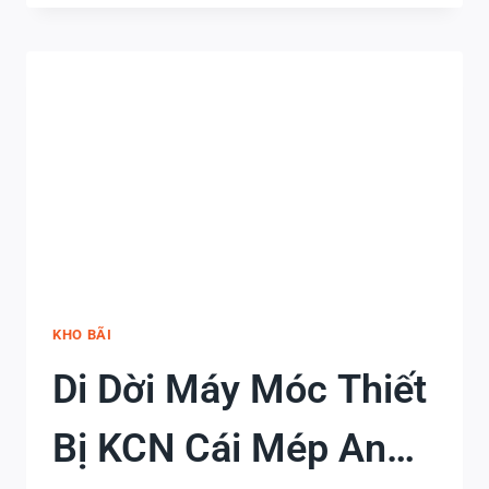
CHUYỂN
NHÀ
VÀ
CÁCH
TÍNH
CHI
PHÍ
CHI
TIẾT
KHO BÃI
Di Dời Máy Móc Thiết
Bị KCN Cái Mép An