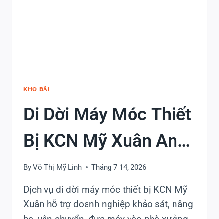
CÁI
MÉP
AN
TOÀN,
ĐÚNG
TIẾN
ĐỘ
KHO BÃI
Di Dời Máy Móc Thiết
Bị KCN Mỹ Xuân An
Toàn, Đúng Tiến Độ
By
Võ Thị Mỹ Linh
Tháng 7 14, 2026
Dịch vụ di dời máy móc thiết bị KCN Mỹ
Xuân hỗ trợ doanh nghiệp khảo sát, nâng
hạ, vận chuyển, đưa máy vào nhà xưởng