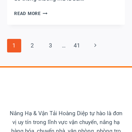
DI
READ MORE
DỜI
MÁY
MÓC
THIẾT
Page
Next
1
2
3
…
41
BỊ
KCN
Page
Navigation
MỸ
PHƯỚC
AN
TOÀN,
ĐÚNG
TIẾN
ĐỘ
Nâng Hạ & Vận Tải
Hoàng Diệp tự hào là đơn
vị uy tín trong lĩnh vực vận chuyển, nâng hạ
hàng hóa, chuyển nhà, văn phòng, phòng trọ