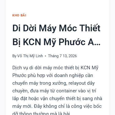
TIẾN
ĐỘ
KHO BÃI
Di Dời Máy Móc Thiết
Bị KCN Mỹ Phước An
Toàn, Đúng Tiến Độ
By
Võ Thị Mỹ Linh
Tháng 7 13, 2026
Dịch vụ di dời máy móc thiết bị KCN Mỹ
Phước phù hợp với doanh nghiệp cần
chuyển máy trong xưởng, relayout dây
chuyền, đưa máy từ container vào vị trí
lắp đặt hoặc vận chuyển thiết bị sang nhà
máy mới. Đây không chỉ là công việc bốc
dỡ thông thường mà là bài…