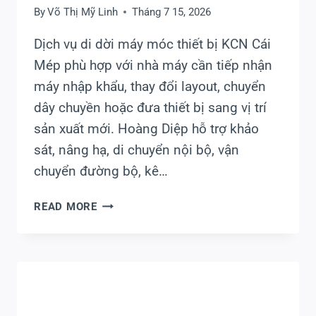
Toàn, Đúng Tiến Độ
By
Võ Thị Mỹ Linh
Tháng 7 15, 2026
Dịch vụ di dời máy móc thiết bị KCN Cái
Mép phù hợp với nhà máy cần tiếp nhận
máy nhập khẩu, thay đổi layout, chuyển
dây chuyền hoặc đưa thiết bị sang vị trí
sản xuất mới. Hoàng Diệp hỗ trợ khảo
sát, nâng hạ, di chuyển nội bộ, vận
chuyển đường bộ, kê…
DI
READ MORE
DỜI
MÁY
MÓC
THIẾT
BỊ
KCN