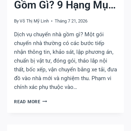
Gồm Gì? 9 Hạng Mục
Cần Biết
By
Võ Thị Mỹ Linh
Tháng 7 21, 2026
Dịch vụ chuyển nhà gồm gì? Một gói
chuyển nhà thường có các bước tiếp
nhận thông tin, khảo sát, lập phương án,
chuẩn bị vật tư, đóng gói, tháo lắp nội
thất, bốc xếp, vận chuyển bằng xe tải, đưa
đồ vào nhà mới và nghiệm thu. Phạm vi
chính xác phụ thuộc vào…
DỊCH
READ MORE
VỤ
CHUYỂN
NHÀ
GỒM