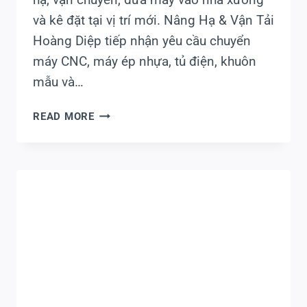
và kê đặt tại vị trí mới. Nâng Hạ & Vận Tải
Hoàng Diệp tiếp nhận yêu cầu chuyển
máy CNC, máy ép nhựa, tủ điện, khuôn
mẫu và…
DI
READ MORE
DỜI
MÁY
MÓC
THIẾT
BỊ
KCN
MỸ
XUÂN
AN
TOÀN,
ĐÚNG