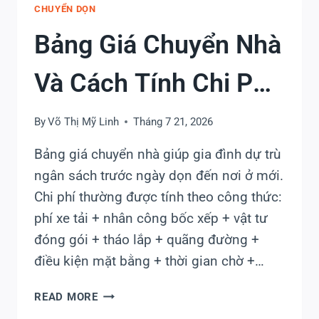
CHUYỂN DỌN
GÌ?
9
Bảng Giá Chuyển Nhà
HẠNG
MỤC
Và Cách Tính Chi Phí
CẦN
BIẾT
Chi Tiết
By
Võ Thị Mỹ Linh
Tháng 7 21, 2026
Bảng giá chuyển nhà giúp gia đình dự trù
ngân sách trước ngày dọn đến nơi ở mới.
Chi phí thường được tính theo công thức:
phí xe tải + nhân công bốc xếp + vật tư
đóng gói + tháo lắp + quãng đường +
điều kiện mặt bằng + thời gian chờ +…
BẢNG
READ MORE
GIÁ