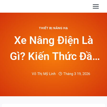
Skip
to
content
THIẾT BỊ NÂNG HẠ
Xe Nâng Điện Là
Gì? Kiến Thức Đầy
Đủ Cho Kho Bãi,
Võ Thị Mỹ Linh
Tháng 3 19, 2026
Logistics Và Nhà
Máy (2026)