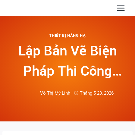
Skip
to
content
THIẾT BỊ NÂNG HẠ
Lập Bản Vẽ Biện
Pháp Thi Công
Nâng Hạ Khi Thuê
Võ Thị Mỹ Linh
Tháng 5 23, 2026
Xe Cẩu: Quy Trình
Và Lưu Ý Thực Tế