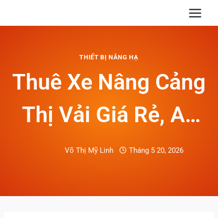
Skip
to
content
THIẾT BỊ NÂNG HẠ
Thuê Xe Nâng Cảng
Thị Vải Giá Rẻ, An
Toàn, Đúng Tiến Độ
Võ Thị Mỹ Linh
Tháng 5 20, 2026