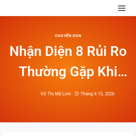
Skip
to
content
CHUYỂN DỌN
Nhận Diện 8 Rủi Ro
Thường Gặp Khi
Chuyển Văn Phòng
Võ Thị Mỹ Linh
Tháng 4 13, 2026
Và Cách Quản Trị
Hiệu Quả