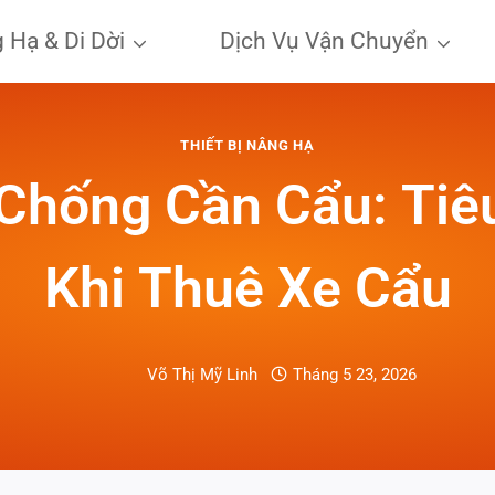
 Hạ & Di Dời
Dịch Vụ Vận Chuyển
THIẾT BỊ NÂNG HẠ
hống Cần Cẩu: Tiê
Khi Thuê Xe Cẩu
Võ Thị Mỹ Linh
Tháng 5 23, 2026