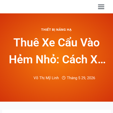
Skip
to
content
THIẾT BỊ NÂNG HẠ
Thuê Xe Cẩu Vào
Hẻm Nhỏ: Cách Xử
Lý Hàng Nặng Khi
Võ Thị Mỹ Linh
Tháng 5 29, 2026
Lối Vào Bị Hạn Chế