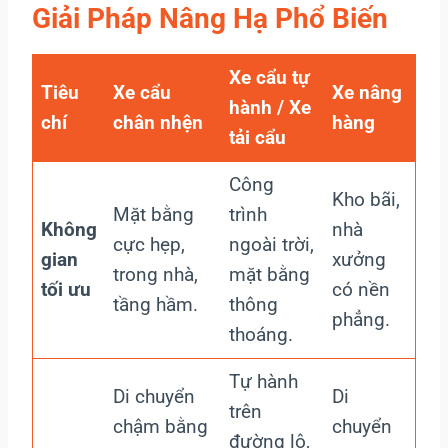
Giải Pháp Nâng Hạ Phổ Biến
Xe cẩu tự
Tiêu
Xe cẩu
Xe nâng
hành / Xe
chí
chân nhện
hàng
tải cẩu
Công
Kho bãi,
Mặt bằng
trình
Không
nhà
cực hẹp,
ngoài trời,
gian
xưởng
trong nhà,
mặt bằng
tối ưu
có nền
tầng hầm.
thông
phẳng.
thoáng.
Tự hành
Di chuyển
Di
trên
chậm bằng
chuyển
đường lộ,