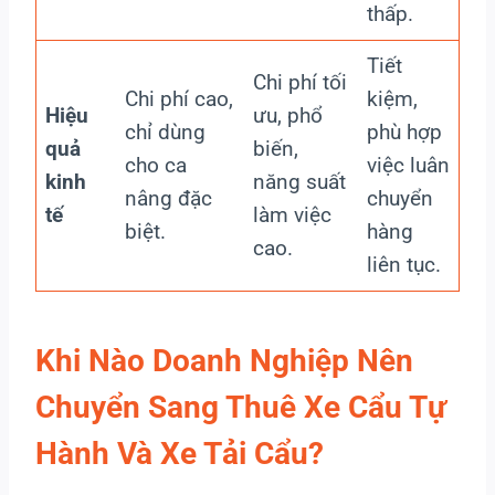
thấp.
Tiết
Chi phí tối
Chi phí cao,
kiệm,
Hiệu
ưu, phổ
chỉ dùng
phù hợp
quả
biến,
cho ca
việc luân
kinh
năng suất
nâng đặc
chuyển
tế
làm việc
biệt.
hàng
cao.
liên tục.
Khi Nào Doanh Nghiệp Nên
Chuyển Sang Thuê Xe Cẩu Tự
Hành Và Xe Tải Cẩu?