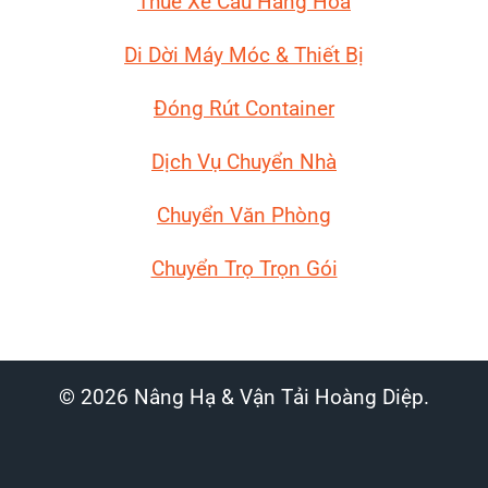
Thuê Xe Cẩu Hàng Hóa
Di Dời Máy Móc
& Thiết Bị
Đóng Rút Container
Dịch Vụ Chuyển Nhà
Chuyển Văn Phòng
Chuyển Trọ Trọn Gói
© 2026 Nâng Hạ & Vận Tải Hoàng Diệp.