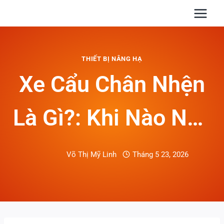
Skip
to
content
THIẾT BỊ NÂNG HẠ
Xe Cẩu Chân Nhện
Là Gì?: Khi Nào Nên
Dùng Trong Nâng
Võ Thị Mỹ Linh
Tháng 5 23, 2026
Hạ