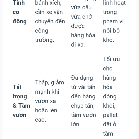
Tính
bánh xích,
linh hoạt
vừa cẩu
cơ
cần xe vận
trong
vừa chở
động
chuyển đến
phạm vi
được
công
nội bộ
hàng hóa
trường.
kho.
đi xa.
Tối ưu
cho
Đa dạng
hàng
Thấp, giảm
Tải
từ vài tấn
hóa
mạnh khi
trọng
đến hàng
đóng
vươn xa
& Tầm
chục tấn,
khối,
hoặc lên
vươn
tầm vươn
pallet
cao.
lớn.
đặt ở
tầm