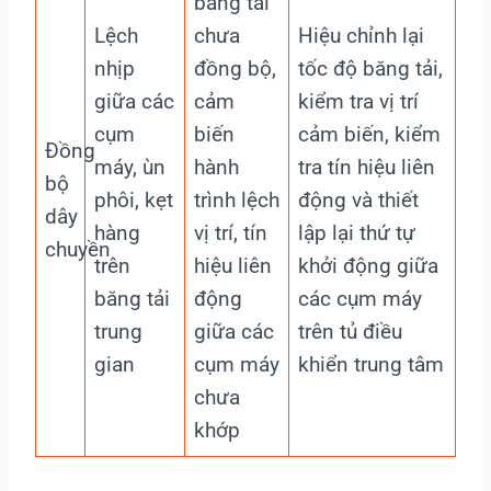
băng tải
Lệch
chưa
Hiệu chỉnh lại
nhịp
đồng bộ,
tốc độ băng tải,
giữa các
cảm
kiểm tra vị trí
cụm
biến
cảm biến, kiểm
Đồng
máy, ùn
hành
tra tín hiệu liên
bộ
phôi, kẹt
trình lệch
động và thiết
dây
hàng
vị trí, tín
lập lại thứ tự
chuyền
trên
hiệu liên
khởi động giữa
băng tải
động
các cụm máy
trung
giữa các
trên tủ điều
gian
cụm máy
khiển trung tâm
chưa
khớp