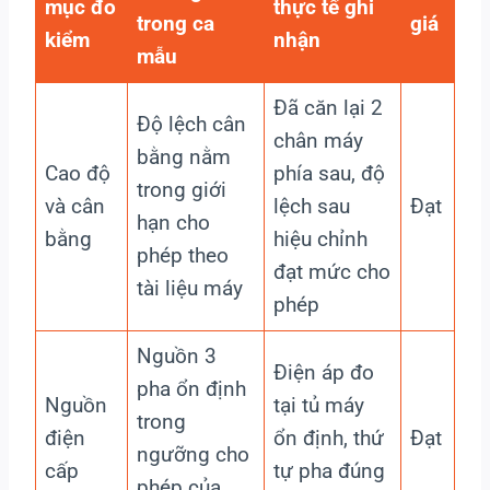
mục đo
thực tế ghi
trong ca
giá
kiểm
nhận
mẫu
Đã căn lại 2
Độ lệch cân
chân máy
bằng nằm
Cao độ
phía sau, độ
trong giới
và cân
lệch sau
Đạt
hạn cho
bằng
hiệu chỉnh
phép theo
đạt mức cho
tài liệu máy
phép
Nguồn 3
Điện áp đo
pha ổn định
Nguồn
tại tủ máy
trong
điện
ổn định, thứ
Đạt
ngưỡng cho
cấp
tự pha đúng
phép của