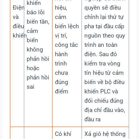
khiển
Điện
hiệu,
quyền sẽ điều
báo lỗi
và
cảm
chỉnh lại thứ tự
biến tần,
điều
biến lệch
pha tại đầu cấp
cảm
khiển
vị trí,
nguồn theo quy
biến
công tắc
trình an toàn
không
hành
điện. Sau đó
phản hồi
trình
kiểm tra vòng
hoặc
chưa
tín hiệu từ cảm
phản hồi
đúng
biến về bộ điều
sai
điểm
khiển PLC và
đối chiếu đúng
địa chỉ đầu vào,
đầu ra
Có khí
Xả gió hệ thống