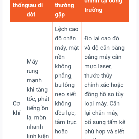
chỉnh tại công
thống
sau di
thường
trường
dời
gặp
Lệch cao
độ chân
Đo lại cao độ
máy, mặt
và độ cân bằng
nền
bằng máy cân
Máy
không
mực laser,
rung
phẳng,
thước thủy
mạnh
bu lông
chính xác hoặc
khi tăng
neo siết
đồng hồ so tùy
tốc, phát
Cơ
không
loại máy. Căn
tiếng ồn
khí
đều lực,
lại chân máy,
lạ, mòn
tâm trục
bổ sung tấm kê
nhanh
hoặc
phù hợp và siết
linh kiện