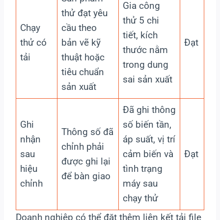
Gia công
thử đạt yêu
thử 5 chi
Chạy
cầu theo
tiết, kích
thử có
bản vẽ kỹ
Đạt
thước nằm
tải
thuật hoặc
trong dung
tiêu chuẩn
sai sản xuất
sản xuất
Đã ghi thông
Ghi
số biến tần,
Thông số đã
nhận
áp suất, vị trí
chỉnh phải
sau
cảm biến và
Đạt
được ghi lại
hiệu
tình trạng
để bàn giao
chỉnh
máy sau
chạy thử
Doanh nghiệp có thể đặt thêm liên kết tải file