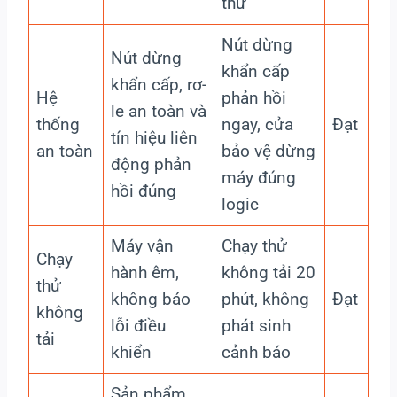
thử
Nút dừng
Nút dừng
khẩn cấp
khẩn cấp, rơ-
Hệ
phản hồi
le an toàn và
thống
ngay, cửa
Đạt
tín hiệu liên
an toàn
bảo vệ dừng
động phản
máy đúng
hồi đúng
logic
Máy vận
Chạy thử
Chạy
hành êm,
không tải 20
thử
không báo
phút, không
Đạt
không
lỗi điều
phát sinh
tải
khiển
cảnh báo
Sản phẩm