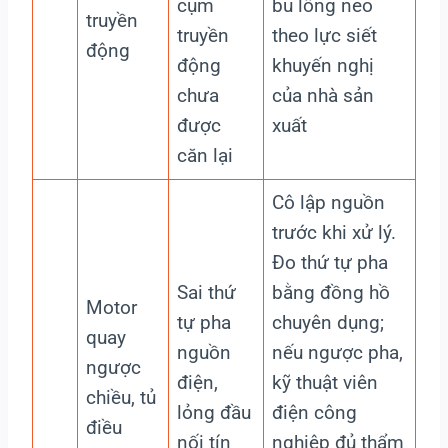
cụm
bu lông neo
truyền
truyền
theo lực siết
động
động
khuyến nghị
chưa
của nhà sản
được
xuất
căn lại
Cô lập nguồn
trước khi xử lý.
Đo thứ tự pha
Sai thứ
bằng đồng hồ
Motor
tự pha
chuyên dụng;
quay
nguồn
nếu ngược pha,
ngược
điện,
kỹ thuật viên
chiều, tủ
lỏng đầu
điện công
điều
nối tín
nghiệp đủ thẩm