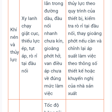
lẫn trong
thủy lực theo
đường
quy trình của
Xy lanh
dầu, đầu
thiết bị, kiểm
chạy
nối
tra rò rỉ tại đầu
Khí
giật cục,
nhanh
nối, thay gioăng
nén
thiếu lực
chưa kín,
phớt nếu cần và
và
ép, tụt
gioăng
chỉnh lại áp
thủy
áp, rò rỉ
phớt hở,
suất làm việc
lực
tại đầu
van điều
theo thông số
nối
áp chưa
thiết kế hoặc
về đúng
khuyến nghị
mức làm
của nhà sản
việc
xuất
Tốc độ