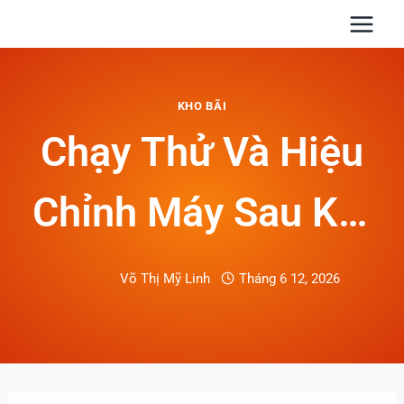
Skip
to
content
KHO BÃI
Chạy Thử Và Hiệu
Chỉnh Máy Sau Khi
Di Dời: Bước
Võ Thị Mỹ Linh
Tháng 6 12, 2026
Nghiệm Thu Không
Nên Xem Nhẹ