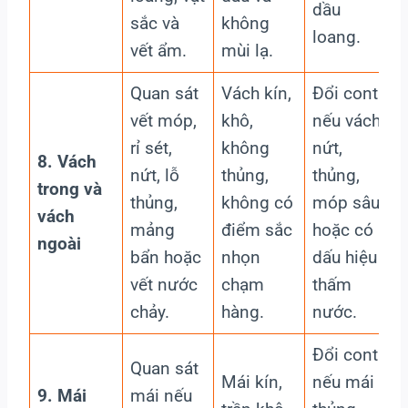
dầu
sắc và
không
loang.
vết ẩm.
mùi lạ.
Quan sát
Vách kín,
Đổi cont
vết móp,
khô,
nếu vách
rỉ sét,
không
nứt,
8. Vách
nứt, lỗ
thủng,
thủng,
trong và
thủng,
không có
móp sâu
vách
mảng
điểm sắc
hoặc có
ngoài
bẩn hoặc
nhọn
dấu hiệu
vết nước
chạm
thấm
chảy.
hàng.
nước.
Đổi cont
Quan sát
Mái kín,
nếu mái
9. Mái
mái nếu