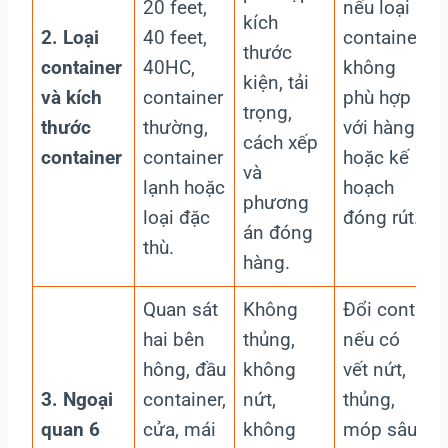
20 feet,
nếu loại
kích
2. Loại
40 feet,
container
thước
container
40HC,
không
kiện, tải
và kích
container
phù hợp
trọng,
thước
thường,
với hàng
cách xếp
container
container
hoặc kế
và
lạnh hoặc
hoạch
phương
loại đặc
đóng rút.
án đóng
thù.
hàng.
Quan sát
Không
Đổi cont
hai bên
thủng,
nếu có
hông, đầu
không
vết nứt,
3. Ngoại
container,
nứt,
thủng,
quan 6
cửa, mái
không
móp sâu