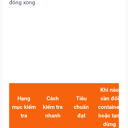
đóng xong.
Khi nào
Hạng
Cách
Tiêu
cần đổi
mục kiểm
kiểm tra
chuẩn
container
tra
nhanh
đạt
hoặc tạm
dừng