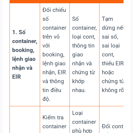
Đối chiếu
số
Số
Tạm
container
container,
dừng nếu
1. Số
trên vỏ
loại cont,
sai số,
container,
với
thông tin
sai loại
booking,
booking,
giao
cont,
lệnh giao
lệnh giao
nhận và
thiếu EIR
nhận và
nhận, EIR
chứng từ
hoặc
EIR
và thông
khớp
chứng từ
tin điều
nhau.
không rõ.
độ.
Loại
Kiểm tra
container
container
Đổi cont
phù hợp