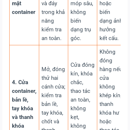
mặt
và đáy
móp sâu,
hoặc
container
trong khả
không
biến
năng
biến
dạng ảnh
kiểm tra
dạng trụ
hưởng
an toàn.
góc.
kết cấu.
Không
đóng
Cửa đóng
Mở, đóng
hàng nếu
kín, khóa
thử hai
cửa
4. Cửa
chắc,
cánh cửa;
không
container,
thao tác
kiểm tra
khép kín,
bản lề,
an toàn,
bản lề,
thanh
tay khóa
không
tay khóa,
khóa hư
và thanh
kẹt,
chốt và
hoặc
khóa
không