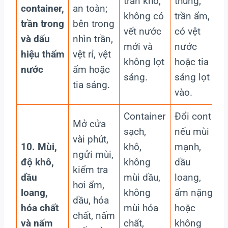
trần khô,
thủng,
container,
an toàn;
không có
trần ẩm,
trần trong
bên trong
vết nước
có vệt
và dấu
nhìn trần,
mới và
nước
hiệu thấm
vệt rỉ, vệt
không lọt
hoặc tia
nước
ẩm hoặc
sáng.
sáng lọt
tia sáng.
vào.
Container
Đổi cont
Mở cửa
sạch,
nếu mùi
vài phút,
10. Mùi,
khô,
mạnh,
ngửi mùi,
độ khô,
không
dầu
kiểm tra
dầu
mùi dầu,
loang,
hơi ẩm,
loang,
không
ẩm nặng
dầu, hóa
hóa chất
mùi hóa
hoặc
chất, nấm
và nấm
chất,
không