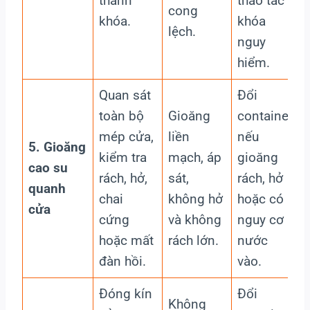
thanh
thao tác
cong
khóa.
khóa
lệch.
nguy
hiểm.
Quan sát
Đổi
toàn bộ
Gioăng
container
mép cửa,
liền
nếu
5. Gioăng
kiểm tra
mạch, áp
gioăng
cao su
rách, hở,
sát,
rách, hở
quanh
chai
không hở
hoặc có
cửa
cứng
và không
nguy cơ
hoặc mất
rách lớn.
nước
đàn hồi.
vào.
Đóng kín
Đổi
Không