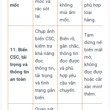
mốc và
mốc
không
phù hợp
rác sót
mùi ẩm
loại
lại.
mốc.
hàng.
Chụp ảnh
Tạm
biển CSC,
Biển rõ,
dừng nếu
kiểm tra
gắn chắc,
11. Biển
biển mất,
khả năng
thông tin
CSC, tải
mờ,
đọc
đọc được
trọng và
không
thông tin,
và phù
thông tin
đọc được
tải trọng
hợp yêu
an toàn
hoặc cần
và tình
cầu vận
xác minh
trạng gắn
chuyển.
thêm.
biển.
Quan sát