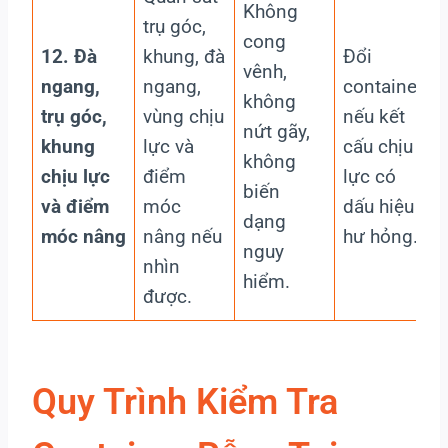
Không
trụ góc,
cong
12. Đà
khung, đà
Đổi
vênh,
ngang,
ngang,
container
không
trụ góc,
vùng chịu
nếu kết
nứt gãy,
khung
lực và
cấu chịu
không
chịu lực
điểm
lực có
biến
và điểm
móc
dấu hiệu
dạng
móc nâng
nâng nếu
hư hỏng.
nguy
nhìn
hiểm.
được.
Quy Trình Kiểm Tra