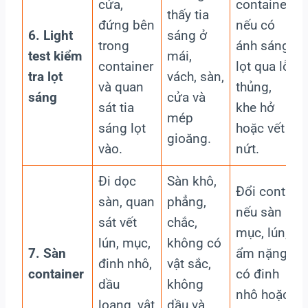
cửa,
container
thấy tia
đứng bên
nếu có
6. Light
sáng ở
trong
ánh sáng
test kiểm
mái,
container
lọt qua lỗ
tra lọt
vách, sàn,
và quan
thủng,
sáng
cửa và
sát tia
khe hở
mép
sáng lọt
hoặc vết
gioăng.
vào.
nứt.
Đi dọc
Sàn khô,
Đổi cont
sàn, quan
phẳng,
nếu sàn
sát vết
chắc,
mục, lún,
lún, mục,
không có
7. Sàn
ẩm nặng,
đinh nhô,
vật sắc,
container
có đinh
dầu
không
nhô hoặc
loang, vật
dầu và