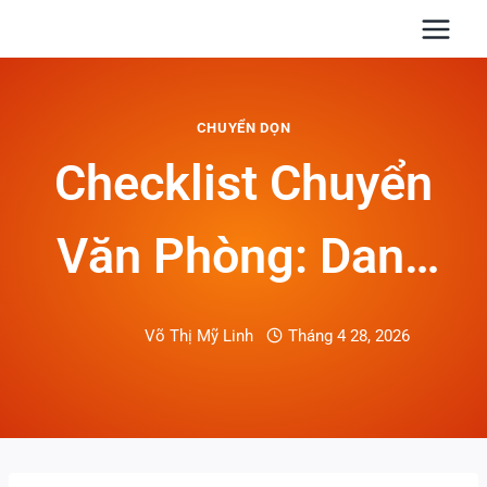
Skip
to
content
CHUYỂN DỌN
Checklist Chuyển
Văn Phòng: Danh
Sách Việc Cần Làm
Võ Thị Mỹ Linh
Tháng 4 28, 2026
Từ A–Z Để Tránh
Rủi Ro