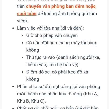
tiên
chuyển văn phòng ban đêm hoặc
cuối tuần
để không ảnh hưởng giờ làm
việc).
Làm việc với tòa nhà (đi và đến):
Giờ cho phép vận chuyển
Có cần đặt lịch thang máy tải hàng
không
Thủ tục ra vào (danh sách người/xe,
thẻ ra vào, liên hệ bảo vệ)
Điểm đỗ xe, có phải kéo đồ xa
không
Phân chia sơ đồ mặt bằng tại văn phòng
mới thành các phân khu rõ ràng (Khu A,
Khu B, Khu C).
Chốt sơ đồ chỗ ngồi cơ bản (để đặt bàn