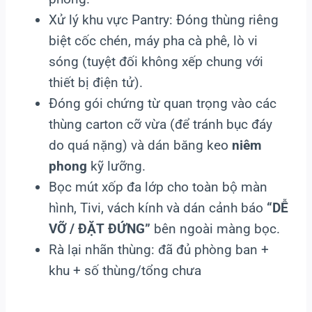
Xử lý khu vực Pantry: Đóng thùng riêng
biệt cốc chén, máy pha cà phê, lò vi
sóng (tuyệt đối không xếp chung với
thiết bị điện tử).
Đóng gói chứng từ quan trọng vào các
thùng carton cỡ vừa (để tránh bục đáy
do quá nặng) và dán băng keo
niêm
phong
kỹ lưỡng.
Bọc mút xốp đa lớp cho toàn bộ màn
hình, Tivi, vách kính và dán cảnh báo
“DỄ
VỠ / ĐẶT ĐỨNG”
bên ngoài màng bọc.
Rà lại nhãn thùng: đã đủ phòng ban +
khu + số thùng/tổng chưa