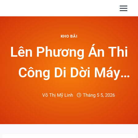
Skip
to
content
KHO BÃI
Lên Phương Án Thi
Công Di Dời Máy
Móc Thiết Bị: Cấu
Võ Thị Mỹ Linh
Tháng 5 5, 2026
Trúc Chuẩn Và Các
Hạng Mục Cần Có