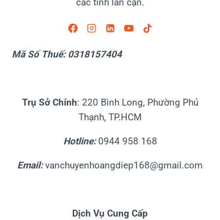
các tỉnh lân cận.
Mã Số Thuế: 0318157404
Trụ Sở Chính
: 220 Bình Long, Phường Phú
Thạnh, TP.HCM
Hotline:
0944 958 168
Email:
vanchuyenhoangdiep168@gmail.com
Dịch Vụ Cung Cấp