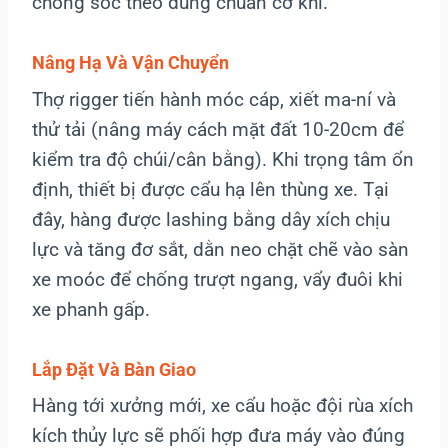
chống sốc theo đúng chuẩn cơ khí.
Nâng Hạ Và Vận Chuyển
Thợ rigger tiến hành móc cáp, xiết ma-ní và
thử tải (nâng máy cách mặt đất 10-20cm để
kiểm tra độ chúi/cân bằng). Khi trọng tâm ổn
định, thiết bị được cẩu hạ lên thùng xe. Tại
đây, hàng được lashing bằng dây xích chịu
lực và tăng đơ sắt, dằn neo chặt chẽ vào sàn
xe moóc để chống trượt ngang, vẩy đuôi khi
xe phanh gấp.
Lắp Đặt Và Bàn Giao
Hàng tới xưởng mới, xe cẩu hoặc đội rùa xích
kích thủy lực sẽ phối hợp đưa máy vào đúng