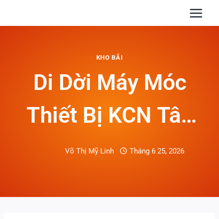
Skip
to
content
KHO BÃI
Di Dời Máy Móc
Thiết Bị KCN Tân
Bình: Phương Án
Võ Thị Mỹ Linh
Tháng 6 25, 2026
Nâng Hạ An Toàn,
Đúng Tiến Độ