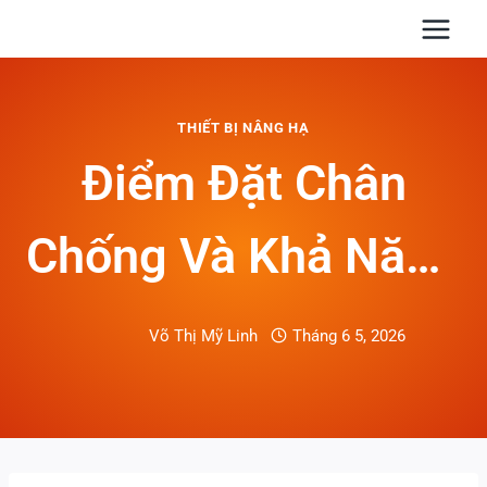
Skip
to
content
THIẾT BỊ NÂNG HẠ
Điểm Đặt Chân
Chống Và Khả Năng
Chịu Nền: Quy Trình
Võ Thị Mỹ Linh
Tháng 6 5, 2026
Kiểm Tra An Toàn
Trước Khi Thuê Xe