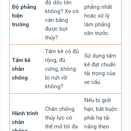
độ dốc lớn
Độ phẳng
phẳng nhất
không? Xe có
hiện
hoặc xử lý
cân bằng
trường
làm phẳng
được bọt
nền trước.
thủy?
Tấm kê có đủ
Sử dụng tấm
Tấm kê
rộng, đủ
kê đạt chuẩn
chân
cứng, không
tải trọng của
chống
bị nứt vỡ
xe cẩu.
không?
Nếu bị giới
Chân chống
hạn, bắt buộc
Hành trình
thủy lực có
phải hạ tải
chân
thể mở tối đa
nâng theo
chống