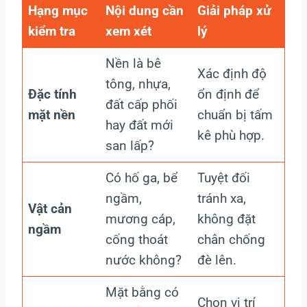
Hạng mục
Nội dung cần
Giải pháp xử
kiểm tra
xem xét
lý
Nền là bê
Xác định độ
tông, nhựa,
Đặc tính
ổn định để
đất cấp phối
mặt nền
chuẩn bị tấm
hay đất mới
kê phù hợp.
san lấp?
Có hố ga, bể
Tuyệt đối
ngầm,
tránh xa,
Vật cản
mương cáp,
không đặt
ngầm
cống thoát
chân chống
nước không?
đè lên.
Mặt bằng có
Chọn vị trí