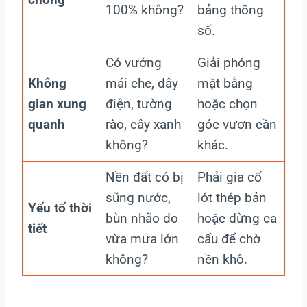
100% không?
bảng thông
số.
Có vướng
Giải phóng
Không
mái che, dây
mặt bằng
gian xung
điện, tường
hoặc chọn
quanh
rào, cây xanh
góc vươn cần
không?
khác.
Nền đất có bị
Phải gia cố
sũng nước,
lót thép bản
Yếu tố thời
bùn nhão do
hoặc dừng ca
tiết
vừa mưa lớn
cẩu để chờ
không?
nền khô.