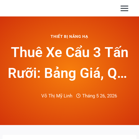
Skip
to
content
THIẾT BỊ NÂNG HẠ
Thuê Xe Cẩu 3 Tấn
Rưỡi: Bảng Giá, Quy
Trình Và Cách Chọn
Võ Thị Mỹ Linh
Tháng 5 26, 2026
Xe Phù Hợp