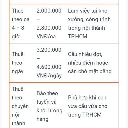
Thuê
2.000.000
Làm việc tại kho,
theo ca
–
xưởng, công trình
4 – 8
2.800.000
trong nội thành
giờ
VNĐ/ca
TP.HCM
3.200.000
Thuê
Cẩu nhiều đợt,
–
theo
nhiều điểm hoặc
4.600.000
ngày
cần chờ mặt bằng
VNĐ/ngày
Thuê
Báo theo
theo
Phù hợp khi cần
tuyến và
chuyến
vừa cẩu vừa chở
khối lượng
nội
trong TP.HCM
hàng
thành