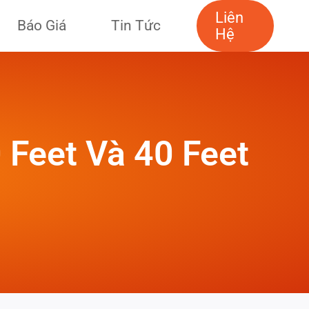
Liên
Báo Giá
Tin Tức
Hệ
 Feet Và 40 Feet