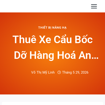
Skip
to
content
THIẾT BỊ NÂNG HẠ
Thuê Xe Cẩu Bốc
Dỡ Hàng Hoá An
Toàn, Đúng Kỹ
Võ Thị Mỹ Linh
Tháng 5 29, 2026
Thuật: Giải Pháp
Chuyên Nghiệp Từ