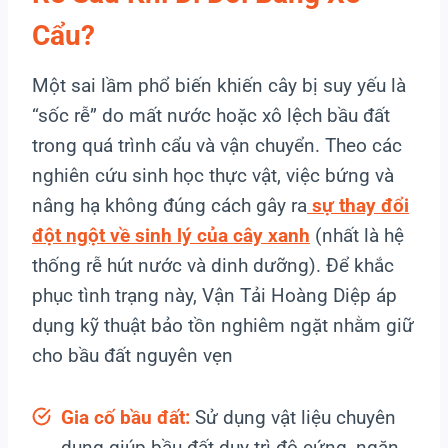
Cẩu?
Một sai lầm phổ biến khiến cây bị suy yếu là
“sốc rễ” do mất nước hoặc xô lệch bầu đất
trong quá trình cẩu và vận chuyển. Theo các
nghiên cứu sinh học thực vật, việc bứng và
nâng hạ không đúng cách gây ra
sự thay đổi
đột ngột về sinh lý của cây xanh
(nhất là hệ
thống rễ hút nước và dinh dưỡng). Để khắc
phục tình trạng này, Vận Tải Hoàng Diệp áp
dụng kỹ thuật bảo tồn nghiêm ngặt nhằm giữ
cho bầu đất nguyên vẹn
Gia cố bầu đất:
Sử dụng vật liệu chuyên
dụng giúp bầu đất duy trì độ cứng, ngăn