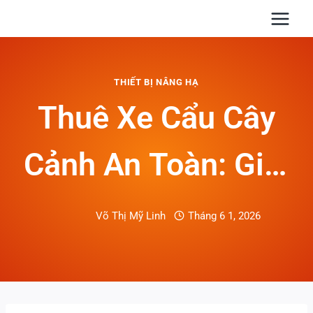
Skip
to
content
THIẾT BỊ NÂNG HẠ
Thuê Xe Cẩu Cây
Cảnh An Toàn: Giải
Pháp Bảo Vệ Cây
Võ Thị Mỹ Linh
Tháng 6 1, 2026
Khi Vận Chuyển