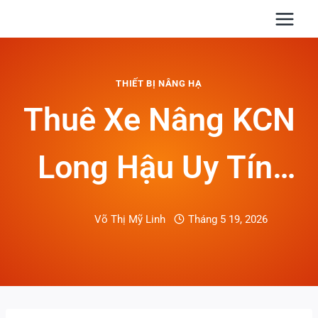
Skip
to
content
THIẾT BỊ NÂNG HẠ
Thuê Xe Nâng KCN
Long Hậu Uy Tín,
Báo Giá Nhanh
Võ Thị Mỹ Linh
Tháng 5 19, 2026