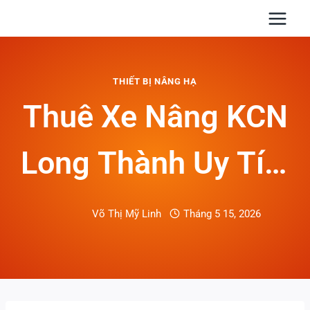
Skip
to
content
THIẾT BỊ NÂNG HẠ
Thuê Xe Nâng KCN
Long Thành Uy Tín,
Báo Giá Nhanh
Võ Thị Mỹ Linh
Tháng 5 15, 2026