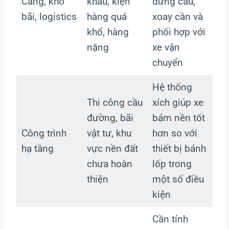
Cảng, kho
khẩu, kiện
đứng cẩu,
bãi, logistics
hàng quá
xoay cần và
khổ, hàng
phối hợp với
nặng
xe vận
chuyển
Hệ thống
Thi công cầu
xích giúp xe
đường, bãi
bám nền tốt
Công trình
vật tư, khu
hơn so với
hạ tầng
vực nền đất
thiết bị bánh
chưa hoàn
lốp trong
thiện
một số điều
kiện
Cần tính