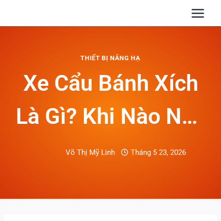
Skip
to
content
THIẾT BỊ NÂNG HẠ
Xe Cẩu Bánh Xích
Là Gì? Khi Nào Nên
Dùng Trong Nâng
Võ Thị Mỹ Linh
Tháng 5 23, 2026
Hạ Hàng Nặng?