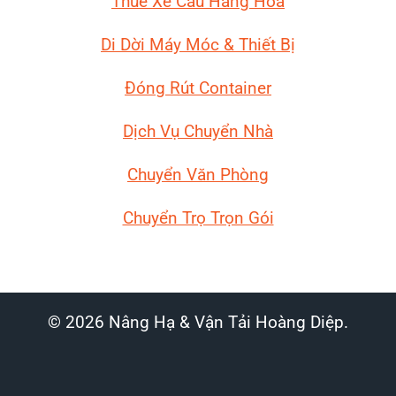
Thuê Xe Cẩu Hàng Hóa
Di Dời Máy Móc
& Thiết Bị
Đóng Rút Container
Dịch Vụ Chuyển Nhà
Chuyển Văn Phòng
Chuyển Trọ Trọn Gói
© 2026 Nâng Hạ & Vận Tải Hoàng Diệp.