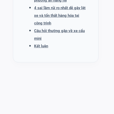
phương án nâng hạ
4 sai lầm rủi ro nhất dễ gây lật
xe và tổn thất hàng hóa tại
công trình
Câu hỏi thường gặp về xe cẩu
mini
Kết luận