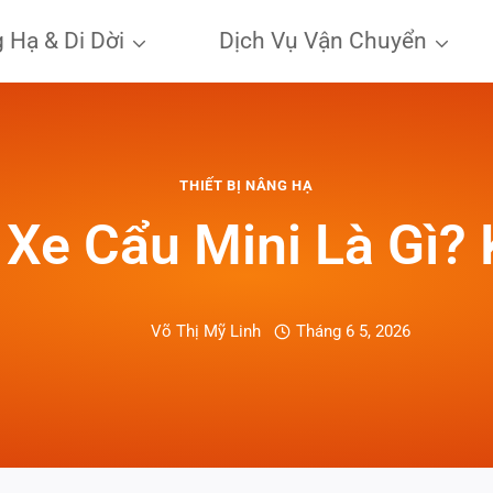
 Hạ & Di Dời
Dịch Vụ Vận Chuyển
THIẾT BỊ NÂNG HẠ
t Xe Cẩu Mini Là Gì?
Võ Thị Mỹ Linh
Tháng 6 5, 2026