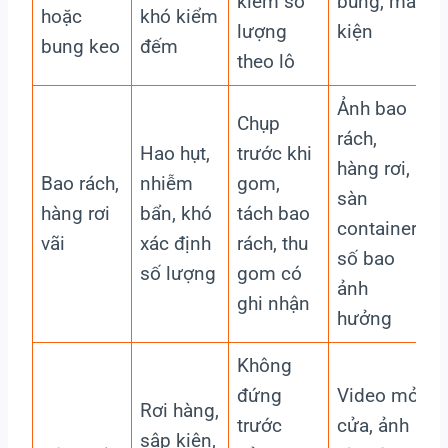
kiểm số
bung, mã
hoặc
khó kiểm
c
lượng
kiện
bung keo
đếm
theo lô
Ảnh bao
Chụp
rách,
Hao hụt,
trước khi
hàng rơi,
K
Bao rách,
nhiễm
gom,
sàn
hàng rơi
bẩn, khó
tách bao
container,
vãi
xác định
rách, thu
số bao
g
số lượng
gom có
ảnh
ghi nhận
hưởng
Không
đứng
Video mở
K
Rơi hàng,
trước
cửa, ảnh
sập kiện,