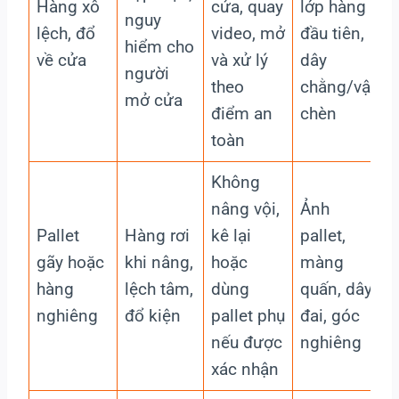
Hàng xô
cửa, quay
lớp hàng
s
nguy
lệch, đổ
video, mở
đầu tiên,
h
hiểm cho
về cửa
và xử lý
dây
người
theo
chằng/vật
mở cửa
điểm an
chèn
toàn
Không
nâng vội,
Ảnh
K
Pallet
Hàng rơi
kê lại
pallet,
gãy hoặc
khi nâng,
hoặc
màng
l
hàng
lệch tâm,
dùng
quấn, dây
nghiêng
đổ kiện
pallet phụ
đai, góc
nếu được
nghiêng
xác nhận