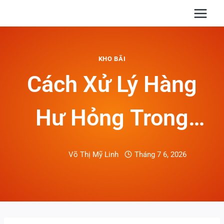
Skip
to
content
KHO BÃI
Cách Xử Lý Hàng
Hư Hỏng Trong
Container Khi Mở
Võ Thị Mỹ Linh
Tháng 7 6, 2026
Và Rút Hàng