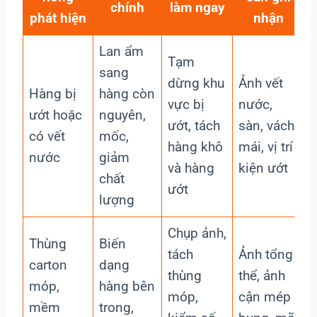
chính
làm ngay
phát hiện
nhận
Lan ẩm
Tạm
K
sang
dừng khu
Ảnh vết
Hàng bị
hàng còn
vực bị
nước,
r
ướt hoặc
nguyên,
ướt, tách
sàn, vách,
g
có vết
mốc,
hàng khô
mái, vị trí
nước
giảm
và hàng
kiện ướt
c
chất
ướt
lượng
Chụp ảnh,
Thùng
Biến
K
tách
Ảnh tổng
carton
dạng
thùng
thể, ảnh
móp,
hàng bên
đ
móp,
cận mép
mềm
trong,
h