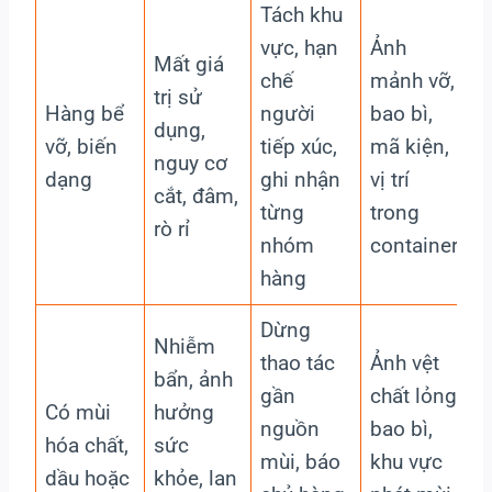
Tách khu
vực, hạn
Ảnh
Mất giá
chế
mảnh vỡ,
K
trị sử
Hàng bể
người
bao bì,
dụng,
vỡ, biến
tiếp xúc,
mã kiện,
đ
nguy cơ
dạng
ghi nhận
vị trí
h
cắt, đâm,
từng
trong
rò rỉ
nhóm
container
hàng
Dừng
Nhiễm
thao tác
Ảnh vệt
bẩn, ảnh
gần
chất lỏng,
r
Có mùi
hưởng
nguồn
bao bì,
hóa chất,
sức
mùi, báo
khu vực
dầu hoặc
khỏe, lan