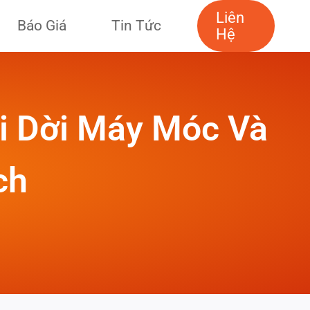
Liên
Báo Giá
Tin Tức
Hệ
i Dời Máy Móc Và
ch