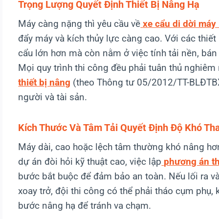
Trọng Lượng Quyết Định Thiết Bị Nâng Hạ
Máy càng nặng thì yêu cầu về
xe cẩu di dời máy 
đẩy máy và kích thủy lực càng cao. Với các thiết 
cẩu lớn hơn mà còn nằm ở việc tính tải nền, bán
Mọi quy trình thi công đều phải tuân thủ nghiêm
thiết bị nâng
(theo Thông tư 05/2012/TT-BLĐTBX
người và tài sản.
Kích Thước Và Tâm Tải Quyết Định Độ Khó Th
Máy dài, cao hoặc lệch tâm thường khó nâng hơ
dự án đòi hỏi kỹ thuật cao, việc lập
phương án th
bước bắt buộc để đảm bảo an toàn. Nếu lối ra v
xoay trở, đội thi công có thể phải tháo cụm phụ,
bước nâng hạ để tránh va chạm.