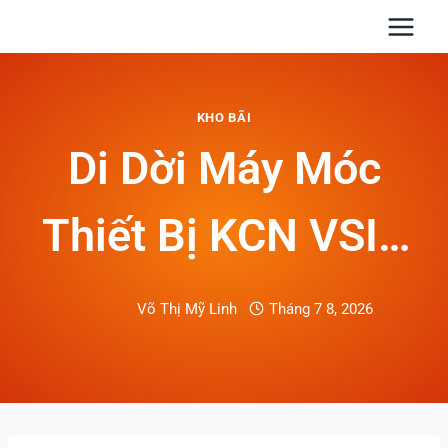
Skip
to
content
KHO BÃI
Di Dời Máy Móc
Thiết Bị KCN VSIP
Trọn Gói, An Toàn,
Võ Thị Mỹ Linh
Tháng 7 8, 2026
Đúng Tiến Độ