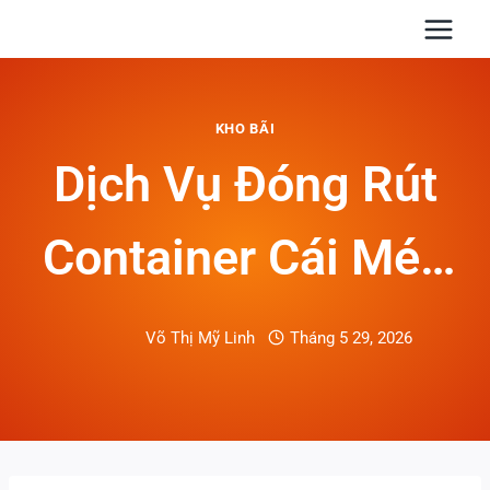
Skip
to
content
KHO BÃI
Dịch Vụ Đóng Rút
Container Cái Mép
– Thị Vải
Võ Thị Mỹ Linh
Tháng 5 29, 2026